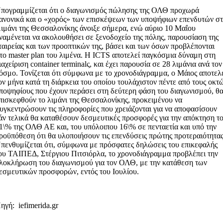
πογραμμίζεται ότι ο διαγωνισμός πώλησης της ΟΛΘ προχωρά
ανονικά και ο «χορός» των επισκέψεων των υποψήφιων επενδυτών σ
ιμάνι της Θεσσαλονίκης άνοιξε σήμερα, ενώ αύριο 10 Μαΐου
ναμένεται να ακολουθήσει σε ξενοδοχείο της πόλης, παρουσίαση της
ταιρείας και των προοπτικών της, βάσει και των όσων προβλέπονται
το master plan του λιμένα. Η ICTS αποτελεί παγκόσμια δύναμη στη
ιαχείριση container terminalς, και έχει παρουσία σε 28 λιμάνια ανά τον
όσμο. Τονίζεται ότι σύμφωνα με το χρονοδιάγραμμα, ο Μάιος αποτελ
ον μήνα κατά τη διάρκεια του οποίου τουλάχιστον πέντε από τους οκτ
ποψηφίους που έχουν περάσει στη δεύτερη φάση του διαγωνισμού, θ
πισκεφθούν το λιμάνι της Θεσσαλονίκης, προκειμένου να
υγκεντρώσουν τις πληροφορίες που χρειάζονται για να αποφασίσουν
άν τελικά θα καταθέσουν δεσμευτικές προσφορές για την απόκτηση τ
1\% της ΟΛΘ ΑΕ και, του υπόλοιπου 16\% σε πενταετία και υπό την
ροϋπόθεση ότι θα υλοποιήσουν τις επενδύσεις πρώτης προτεραιότητας
πενθυμίζεται ότι, σύμφωνα με πρόσφατες δηλώσεις του επικεφαλής
ου ΤΑΙΠΕΔ, Στέργιου Πιτσιόρλα, το χρονοδιάγραμμα προβλέπει την
λοκλήρωση του διαγωνισμού για τον ΟΛΘ, με την κατάθεση των
εσμευτικών προσφορών, εντός του Ιουλίου.
ηγή: iefimerida.gr