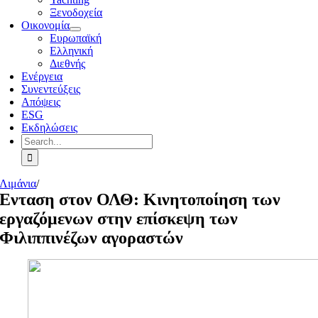
Ξενοδοχεία
Οικονομία
Ευρωπαϊκή
Ελληνική
Διεθνής
Ενέργεια
Συνεντεύξεις
Απόψεις
ESG
Εκδηλώσεις
Search
for:
Λιμάνια
/
Ενταση στον ΟΛΘ: Κινητοποίηση των
εργαζόμενων στην επίσκεψη των
Φιλιππινέζων αγοραστών