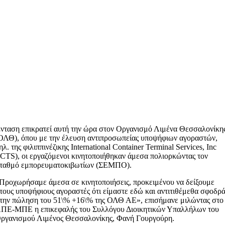
νταση επικρατεί αυτή την ώρα στον Οργανισμό Λιμένα Θεσσαλονίκη
ΟΛΘ), όπου με την έλευση αντιπροσωπείας υποψήφιων αγοραστών,
ηλ. της φιλιππινέζικης International Container Terminal Services, Inc
ICTS), οι εργαζόμενοι κινητοποιήθηκαν άμεσα πολιορκώντας τον
ταθμό εμπορευματοκιβωτίων (ΣΕΜΠΟ).
Προχωρήσαμε άμεσα σε κινητοποιήσεις, προκειμένου να δείξουμε
τους υποψήφιους αγοραστές ότι είμαστε εδώ και αντιτιθέμεθα σφοδρ
την πώληση του 51\% +16\% της ΟΛΘ ΑΕ», επισήμανε μιλώντας στο
ΠΕ-ΜΠΕ η επικεφαλής του Συλλόγου Διοικητικών Υπαλλήλων του
ργανισμού Λιμένος Θεσσαλονίκης, Φανή Γουργούρη.