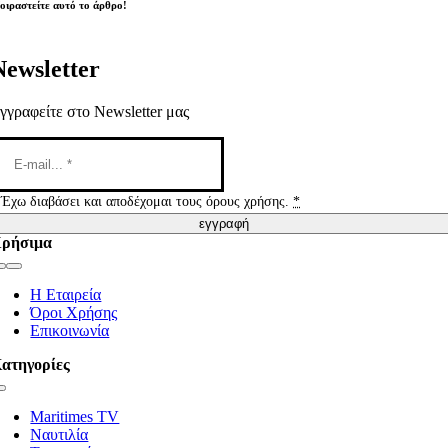
οιραστείτε αυτό το άρθρο!
Newsletter
γγραφείτε στο Newsletter μας
Έχω διαβάσει και αποδέχομαι τους όρους χρήσης.
*
εγγραφή
ρήσιμα
Toggle
Navigation
Η Εταιρεία
Όροι Χρήσης
Επικοινωνία
ατηγορίες
Toggle
Navigation
Maritimes TV
Ναυτιλία