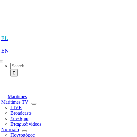
Skip
to
content
tion
EL
EN
Search
for:
tion
Maritimes
Maritimes TV
LIVE
Broadcasts
Συνέδρια
Εταιρικά videos
Ναυτιλία
Ποντοπόρος