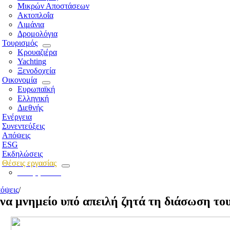
Μικρών Αποστάσεων
Ακτοπλοΐα
Λιμάνια
Δρομολόγια
Τουρισμός
Κρουαζιέρα
Yachting
Ξενοδοχεία
Οικονομία
Ευρωπαϊκή
Ελληνική
Διεθνής
Ενέργεια
Συνεντεύξεις
Απόψεις
ESG
Εκδηλώσεις
Θέσεις εργασίας
Για εργοδότες
όψεις
/
να μνημείο υπό απειλή ζητά τη διάσωση το