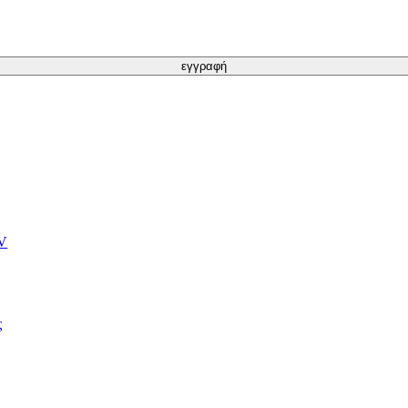
εγγραφή
TV
ς