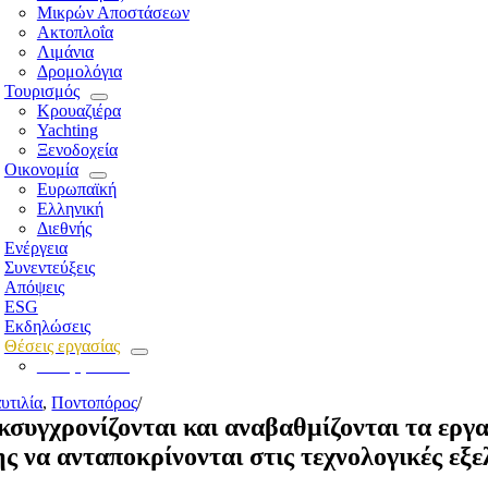
Μικρών Αποστάσεων
Ακτοπλοΐα
Λιμάνια
Δρομολόγια
Τουρισμός
Κρουαζιέρα
Yachting
Ξενοδοχεία
Οικονομία
Ευρωπαϊκή
Ελληνική
Διεθνής
Ενέργεια
Συνεντεύξεις
Απόψεις
ESG
Εκδηλώσεις
Θέσεις εργασίας
Για εργοδότες
υτιλία
,
Ποντοπόρος
/
κσυγχρονίζονται και αναβαθμίζονται τα ερ
ης να ανταποκρίνονται στις τεχνολογικές εξελ