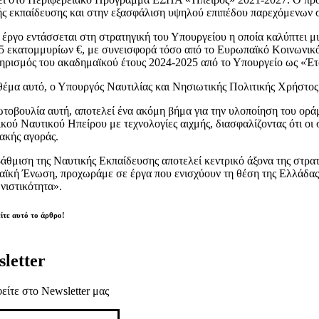
ής εκπαίδευσης και στην εξασφάλιση υψηλού επιπέδου παρεχόμενων 
 έργο εντάσσεται στη στρατηγική του Υπουργείου η οποία καλύπτει
5 εκατομμυρίων €, με συνεισφορά τόσο από το Ευρωπαϊκό Κοινωνικό Τ
ηρισμός του ακαδημαϊκού έτους 2024-2025 από το Υπουργείο ως «Έτ
 θέμα αυτό, ο Υπουργός Ναυτιλίας και Νησιωτικής Πολιτικής Χρήστος
τοβουλία αυτή, αποτελεί ένα ακόμη βήμα για την υλοποίηση του ορά
κού Ναυτικού Ηπείρου με τεχνολογίες αιχμής, διασφαλίζοντας ότι οι σ
ιακής αγοράς.
άθμιση της Ναυτικής Εκπαίδευσης αποτελεί κεντρικό άξονα της στρατ
ϊκή Ένωση, προχωράμε σε έργα που ενισχύουν τη θέση της Ελλάδας ως
νιστικότητα».
ίτε αυτό το άρθρο!
letter
είτε στο Newsletter μας