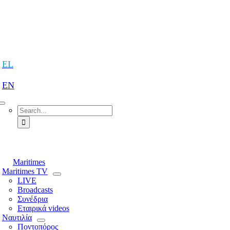
Skip
to
content
tion
EL
EN
Search
for:
tion
Maritimes
Maritimes TV
LIVE
Broadcasts
Συνέδρια
Εταιρικά videos
Ναυτιλία
Ποντοπόρος