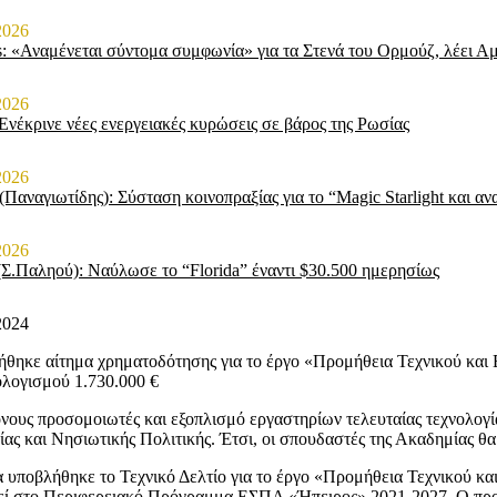
2026
s: «Αναμένεται σύντομα συμφωνία» για τα Στενά του Ορμούζ, λέει Α
2026
νέκρινε νέες ενεργειακές κυρώσεις σε βάρος της Ρωσίας
2026
 (Παναγιωτίδης): Σύσταση κοινοπραξίας για το “Magic Starlight και α
2026
(Σ.Παληού): Ναύλωσε το “Florida” έναντι $30.500 ημερησίως
2024
θηκε αίτημα χρηματοδότησης για το έργο «Προμήθεια Τεχνικού και 
λογισμού 1.730.000 €
νους προσομοιωτές και εξοπλισμό εργαστηρίων τελευταίας τεχνολο
ίας και Νησιωτικής Πολιτικής. Έτσι, οι σπουδαστές της Ακαδημίας θα 
 υποβλήθηκε το Τεχνικό Δελτίο για το έργο «Προμήθεια Τεχνικού κα
εί στο Περιφερειακό Πρόγραμμα ΕΣΠΑ «Ήπειρος» 2021-2027. Ο προϋπο