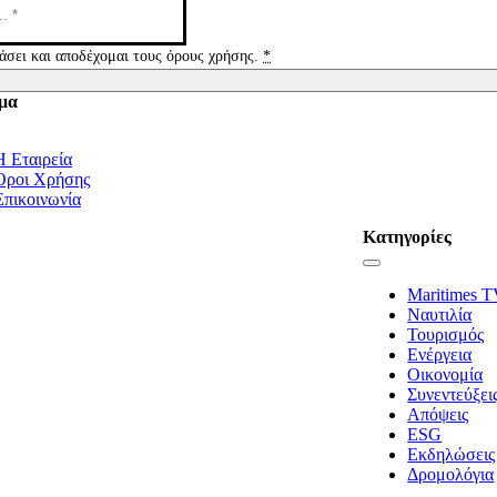
άσει και αποδέχομαι τους όρους χρήσης.
*
μα
tion
Η Εταιρεία
Όροι Χρήσης
Επικοινωνία
Κατηγορίες
Toggle
Navigation
Maritimes 
Ναυτιλία
Τουρισμός
Ενέργεια
Οικονομία
Συνεντεύξει
Απόψεις
ESG
Εκδηλώσεις
Δρομολόγια