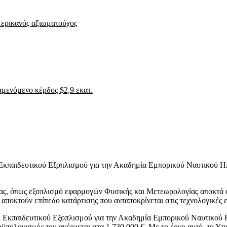
μερικανός αξιωματούχος
ναμενόμενο κέρδος $2,9 εκατ.
Εκπαιδευτικού Εξοπλισμού για την Ακαδημία Εμπορικού Ναυτικού Ηπ
γίας, όπως εξοπλισμό εφαρμογών Φυσικής και Μετεωρολογίας αποκτ
αποκτούν επίπεδο κατάρτισης που ανταποκρίνεται στις τεχνολογικές ε
ι Εκπαιδευτικού Εξοπλισμού για την Ακαδημία Εμπορικού Ναυτικού 
λογισμός του ανέρχεται στα 1.730.000 €. Με το έργο αυτό, το Υπο