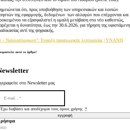
ημειώνεται ότι, προς υποβοήθηση των υπηρεσιακών και λοιπών
ρηστών της εφαρμογής, δεδομένων των αλλαγών που επέρχονται και
ροκειμένου να εξασφαλιστεί η ομαλή μετάβαση στο νέο καθεστώς,
αρέχεται η δυνατότητα, έως την 30.6.2026, για τήρηση της υφιστάμενη
ιαδικασίας αντί της ψηφιακής.
e – Ναυλοσύμφωνο”: Έναρξη παραγωγικής λειτουργίας | ΥΝΑΝΠ
οιραστείτε αυτό το άρθρο!
Newsletter
γγραφείτε στο Newsletter μας
Έχω διαβάσει και αποδέχομαι τους όρους χρήσης.
*
εγγραφή
ρήσιμα
Toggle