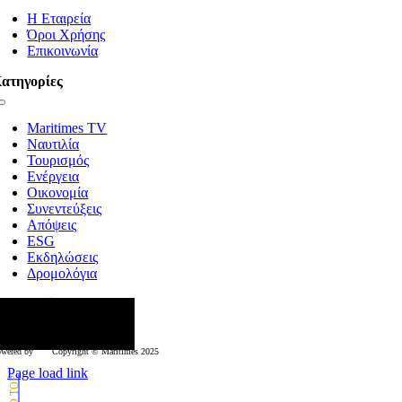
Navigation
Η Εταιρεία
Όροι Χρήσης
Επικοινωνία
ατηγορίες
Toggle
Navigation
Maritimes TV
Ναυτιλία
Τουρισμός
Ενέργεια
Οικονομία
Συνεντεύξεις
Απόψεις
ESG
Εκδηλώσεις
Δρομολόγια
κολουθήστε μας
wered by
Copyright © Μaritimes 2025
Page load link
Go