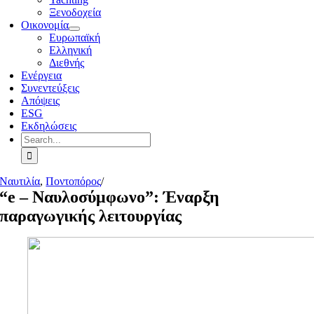
Ξενοδοχεία
Οικονομία
Ευρωπαϊκή
Ελληνική
Διεθνής
Ενέργεια
Συνεντεύξεις
Απόψεις
ESG
Εκδηλώσεις
Search
for:
Ναυτιλία
,
Ποντοπόρος
/
“e – Ναυλοσύμφωνο”: Έναρξη
παραγωγικής λειτουργίας