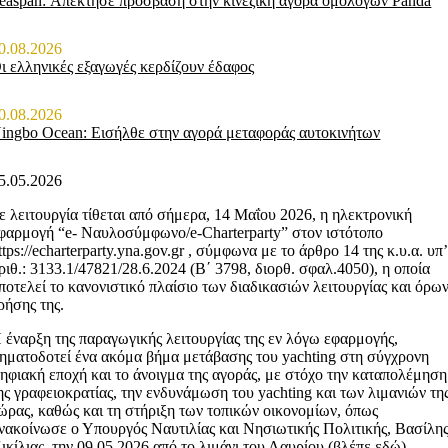
easpan: Απέκτησε πρόσβαση στην κινεζική αγορά ομολόγων Panda
0.08.2026
ι ελληνικές εξαγωγές κερδίζουν έδαφος
0.08.2026
ingbo Ocean: Εισήλθε στην αγορά μεταφοράς αυτοκινήτων
5.05.2026
ε λειτουργία τίθεται από σήμερα, 14 Μαΐου 2026, η ηλεκτρονική
φαρμογή “e- Ναυλοσύμφωνο/e-Charterparty” στον ιστότοπο
ttps://echarterparty.yna.gov.gr , σύμφωνα με το άρθρο 14 της κ.υ.α. υπ’
ριθ.: 3133.1/47821/28.6.2024 (Β΄ 3798, διορθ. σφαλ.4050), η οποία
ποτελεί το κανονιστικό πλαίσιο των διαδικασιών λειτουργίας και όρω
ρήσης της.
 έναρξη της παραγωγικής λειτουργίας της εν λόγω εφαρμογής,
ηματοδοτεί ένα ακόμα βήμα μετάβασης του yachting στη σύγχρονη
ηφιακή εποχή και το άνοιγμα της αγοράς, με στόχο την καταπολέμηση
ης γραφειοκρατίας, την ενδυνάμωση του yachting και των λιμανιών τη
ώρας, καθώς και τη στήριξη των τοπικών οικονομίων, όπως
νακοίνωσε ο Υπουργός Ναυτιλίας και Νησιωτικής Πολιτικής, Βασίλη
ικίλιας, την 09.05.2026 από το λιμάνι του Λαυρίου (βλέπε εδώ).