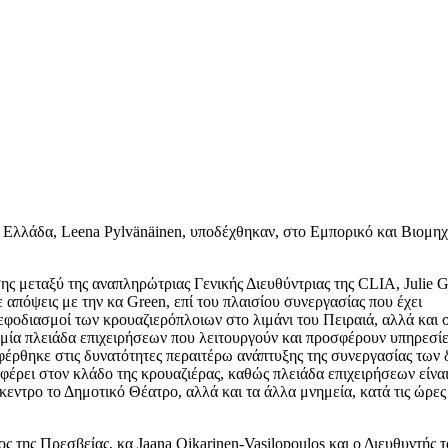
ν Ελλάδα, Leena Pylvänäinen, υποδέχθηκαν, στο Εμπορικό και Βιομη
ς μεταξύ της αναπληρώτριας Γενικής Διευθύντριας της CLIA, Julie G
πόψεις με την κα Green, επί του πλαισίου συνεργασίας που έχει
εφοδιασμοί των κρουαζιερόπλοιων στο λιμάνι του Πειραιά, αλλά και 
μία πλειάδα επιχειρήσεων που λειτουργούν και προσφέρουν υπηρεσίε
φέρθηκε στις δυνατότητες περαιτέρω ανάπτυξης της συνεργασίας των 
οσφέρει στον κλάδο της κρουαζιέρας, καθώς πλειάδα επιχειρήσεων είνα
ίκεντρο το Δημοτικό Θέατρο, αλλά και τα άλλα μνημεία, κατά τις ώρες
 της Πρεσβείας, κα Jaana Oikarinen-Vasilopoulos και ο Διευθυντής 