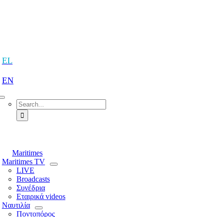
Skip
to
content
tion
EL
EN
Search
for:
tion
Maritimes
Maritimes TV
LIVE
Broadcasts
Συνέδρια
Εταιρικά videos
Ναυτιλία
Ποντοπόρος