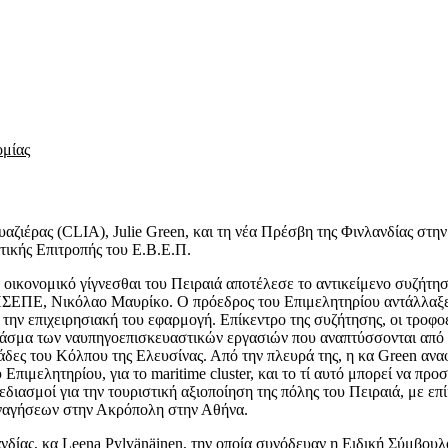
ομίας
ζιέρας (CLIA), Julie Green, και τη νέα Πρέσβη της Φινλανδίας στη
τικής Επιτροπής του Ε.Β.Ε.Π.
οικονομικό γίγνεσθαι του Πειραιά αποτέλεσε το αντικείμενο συζήτηση
ΠΣΕΠΕ, Νικόλαο Μαυρίκο. Ο πρόεδρος του Επιμελητηρίου αντάλλαξε α
την επιχειρησιακή του εφαρμογή. Επίκεντρο της συζήτησης, οι τροφο
 φάσμα των ναυπηγοεπισκευαστικών εργασιών που αναπτύσσονται από 
άδες του Κόλπου της Ελευσίνας. Από την πλευρά της, η κα Green ανα
Επιμελητηρίου, για το maritime cluster, και το τί αυτό μπορεί να πρ
εδιασμοί για την τουριστική αξιοποίηση της πόλης του Πειραιά, με επ
εναγήσεων στην Ακρόπολη στην Αθήνα.
δίας, κα Leena Pylvänäinen, την οποία συνόδευαν η Ειδική Σύμβουλος