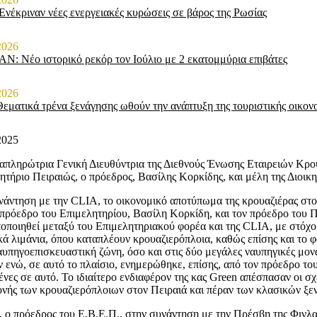
νέκριναν νέες ενεργειακές κυρώσεις σε βάρος της Ρωσίας
2026
: Νέο ιστορικό ρεκόρ τον Ιούλιο με 2 εκατομμύρια επιβάτες
2026
Θεματικά τρένα ξενάγησης ωθούν την ανάπτυξη της τουριστικής οικον
2025
απληρώτρια Γενική Διευθύντρια της Διεθνούς Ένωσης Εταιρειών Κρουα
ητήριο Πειραιώς, ο πρόεδρος, Βασίλης Κορκίδης, και μέλη της Διοικη
νάντηση με την CLIA, το οικονομικό αποτύπωμα της κρουαζιέρας στο 
 πρόεδρο του Επιμελητηρίου, Βασίλη Κορκίδη, και τον πρόεδρο του 
οποιηθεί μεταξύ του Επιμελητηριακού φορέα και της CLIA, με στόχο 
κά λιμάνια, όπου καταπλέουν κρουαζιερόπλοια, καθώς επίσης και το
αυπηγοεπισκευαστική ζώνη, όσο και στις δύο μεγάλες ναυπηγικές μον
 ενώ, σε αυτό το πλαίσιο, ενημερώθηκε, επίσης, από τον πρόεδρο του 
ένες σε αυτό. Το ιδιαίτερο ενδιαφέρον της κας Green απέσπασαν οι σχ
νής των κρουαζιερόπλοιων στον Πειραιά και πέραν των κλασικών ξ
, ο πρόεδρος του Ε.Β.Ε.Π., στην συνάντηση με την Πρέσβη της Φινλαν