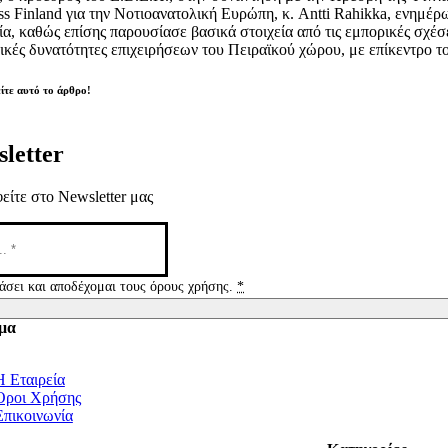
ss Finland για την Νοτιοανατολική Ευρώπη, κ. Antti Rahikka, ενημέρ
ία, καθώς επίσης παρουσίασε βασικά στοιχεία από τις εμπορικές σχέσε
ικές δυνατότητες επιχειρήσεων του Πειραϊκού χώρου, με επίκεντρο το
ίτε αυτό το άρθρο!
letter
είτε στο Newsletter μας
άσει και αποδέχομαι τους όρους χρήσης.
*
μα
tion
Η Εταιρεία
Όροι Χρήσης
Επικοινωνία