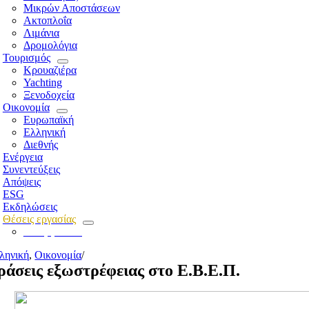
Μικρών Αποστάσεων
Ακτοπλοΐα
Λιμάνια
Δρομολόγια
Τουρισμός
Κρουαζιέρα
Yachting
Ξενοδοχεία
Οικονομία
Ευρωπαϊκή
Ελληνική
Διεθνής
Ενέργεια
Συνεντεύξεις
Απόψεις
ESG
Εκδηλώσεις
Θέσεις εργασίας
Για εργοδότες
ληνική
,
Οικονομία
/
ράσεις εξωστρέφειας στο Ε.Β.Ε.Π.