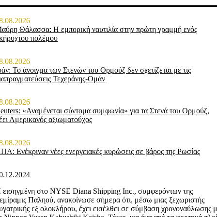
8.08.2026
αύρη Θάλασσα: Η εμπορική ναυτιλία στην πρώτη γραμμή ενός
κήρυχτου πολέμου
8.08.2026
ράν: Το άνοιγμα των Στενών του Ορμούζ δεν σχετίζεται με τις
ιαπραγματεύσεις Τεχεράνης-Ομάν
8.08.2026
euters: «Αναμένεται σύντομα συμφωνία» για τα Στενά του Ορμούζ,
έει Αμερικανός αξιωματούχος
8.08.2026
ΠΑ: Ενέκριναν νέες ενεργειακές κυρώσεις σε βάρος της Ρωσίας
0.12.2024
 εισηγμένη στο NYSE Diana Shipping Inc., συμφερόντων της
εμίραμις Παληού, ανακοίνωσε σήμερα ότι, μέσω μιας ξεχωριστής
υγατρικής εξ ολοκλήρου, έχει εισέλθει σε σύμβαση χρονοναύλωσης 