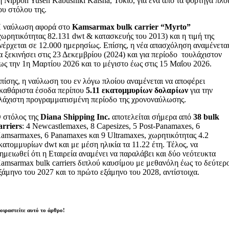
η Nippon Yusen Kabushiki Kaisha, Τόκιο, για ένα από τα φορτηγά πλο
ου στόλου της.
 ναύλωση αφορά στο
Kamsarmax bulk carrier “Myrto”
χωρητικότητας 82.131 dwt & κατασκευής του 2013) και η τιμή της
νέρχεται σε 12.000 ημερησίως. Επίσης, η νέα απασχόληση αναμένετα
α ξεκινήσει στις 23 Δεκεμβρίου (2024) και για περίοδο τουλάχιστον
ως την 1η Μαρτίου 2026 και το μέγιστο έως στις 15 Μαΐου 2026.
πίσης, η ναύλωση του εν λόγω πλοίου αναμένεται να αποφέρει
καθάριστα έσοδα περίπου
5.11 εκατομμυρίων δολαρίων
για την
λάχιστη προγραμματισμένη περίοδο της χρονοναύλωσης.
 στόλος της
Diana Shipping Inc.
αποτελείται σήμερα από
38
bulk
arriers
: 4 Newcastlemaxes, 8 Capesizes, 5 Post-Panamaxes, 6
amsarmaxes, 6 Panamaxes και 9 Ultramaxes, χωρητικότητας 4.2
κατομμυρίων dwt και με μέση ηλικία τα 11.22 έτη. Τέλος, να
ημειωθεί ότι η Εταιρεία αναμένει να παραλάβει και δύο νεότευκτα
amsarmax bulk carriers διπλού καυσίμου με μεθανόλη έως το δεύτερ
ξάμηνο του 2027 και το πρώτο εξάμηνο του 2028, αντίστοιχα.
οιραστείτε αυτό το άρθρο!