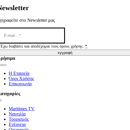
Newsletter
γγραφείτε στο Newsletter μας
Έχω διαβάσει και αποδέχομαι τους όρους χρήσης.
*
εγγραφή
ρήσιμα
Toggle
Navigation
Η Εταιρεία
Όροι Χρήσης
Επικοινωνία
ατηγορίες
Toggle
Navigation
Maritimes TV
Ναυτιλία
Τουρισμός
Ενέργεια
Οικονομία