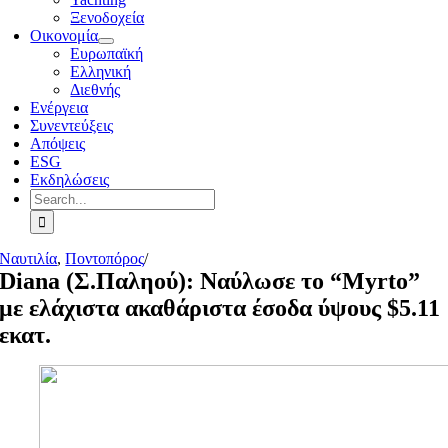
Ξενοδοχεία
Οικονομία
Ευρωπαϊκή
Ελληνική
Διεθνής
Ενέργεια
Συνεντεύξεις
Απόψεις
ESG
Εκδηλώσεις
Search
for:
Ναυτιλία
,
Ποντοπόρος
/
Diana (Σ.Παληού): Ναύλωσε το “Myrto”
με ελάχιστα ακαθάριστα έσοδα ύψους $5.11
εκατ.