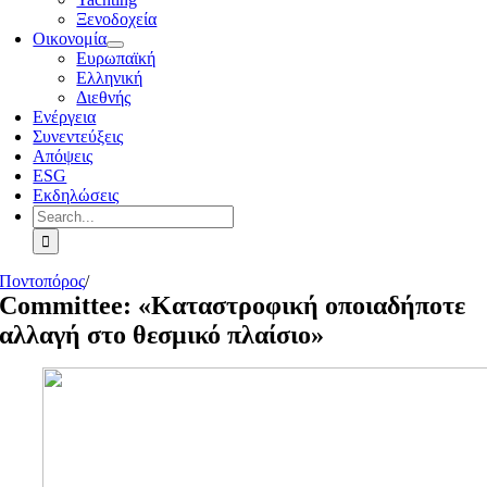
Ξενοδοχεία
Οικονομία
Ευρωπαϊκή
Ελληνική
Διεθνής
Ενέργεια
Συνεντεύξεις
Απόψεις
ESG
Εκδηλώσεις
Search
for:
Ποντοπόρος
/
Committee: «Καταστροφική οποιαδήποτε
αλλαγή στο θεσμικό πλαίσιο»