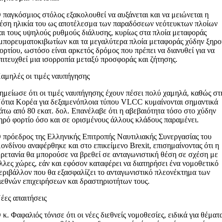
 παγκόσμιος στόλος εξακολουθεί να αυξάνεται και να μειώνεται η
έση ηλικία του ως αποτέλεσμα των παραδόσεων νεότευκτων πλοίων
αι τους υψηλούς ρυθμούς διάλυσης, κυρίως στα πλοία μεταφοράς
μπορευματοκιβωτίων και τα μεγαλύτερα πλοία μεταφοράς χύδην ξηρ
ορτίου, ωστόσο είναι αρκετός δρόμος που πρέπει να διανυθεί για να
πιτευχθεί μια ισορροπία μεταξύ προσφοράς και ζήτησης.
αμηλές οι τιμές ναυπήγησης
ημείωσε ότι οι τιμές ναυπήγησης έχουν πέσει πολύ χαμηλά, καθώς στ
ότια Κορέα για δεξαμενόπλοια τύπου VLCC κυμαίνονται σημαντικά
άτω από 80 εκατ. δολ. Επανέλαβε ότι η αβεβαιότητα τόσο στο χύδην
ηρό φορτίο όσο και σε ορισμένους άλλους κλάδους παραμένει.
 πρόεδρος της Ελληνικής Επιτροπής Ναυτιλιακής Συνεργασίας του
ονδίνου αναφέρθηκε και στο επικείμενο Brexit, επισημαίνοντας ότι η
ρετανία θα μπορούσε να βρεθεί σε ανταγωνιστική θέση σε σχέση με
λλες χώρες, εάν και εφόσον καταφέρει να διατηρήσει ένα νομοθετικό
εριβάλλον που θα εξασφαλίζει το ανταγωνιστικό πλεονέκτημα των
ιεθνών επιχειρήσεων και δραστηριοτήτων τους.
έες απαιτήσεις
 κ. Φαφαλιός τόνισε ότι οι νέες διεθνείς νομοθεσίες, ειδικά για θέματ