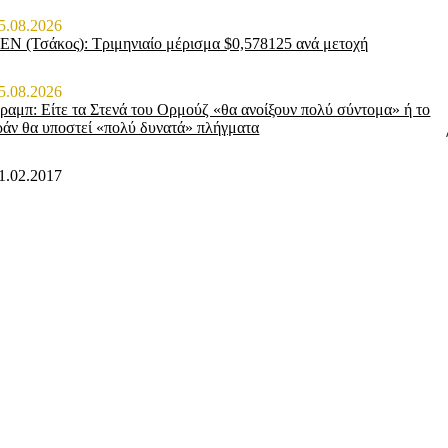
5.08.2026
ΕΝ (Τσάκος): Τριμηνιαίο μέρισμα $0,578125 ανά μετοχή
5.08.2026
ραμπ: Είτε τα Στενά του Ορμούζ «θα ανοίξουν πολύ σύντομα» ή το
ράν θα υποστεί «πολύ δυνατά» πλήγματα
1.02.2017