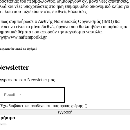
ροστασίας του περιβάλλοντος, δημιουργούν όχι μόνο νέες απαιτήσεις,
λλά και νέες υποχρεώσεις στο ήδη επιβαρυμένο οικονομικό κλίμα για
α πλοία που ταξιδεύουν στις διεθνείς θάλασσες.
πως συμπλήρωσε ο Διεθνής Ναυτιλιακός Οργανισμός (ΙΜΟ) θα
ρέπει να είναι το μόνο διεθνές όργανο που θα λαμβάνει αποφάσεις σε
ημαντικά θέματα που αφορούν την παγκόσμια ναυτιλία.
ηγή:www.naftemporiki.gr
οιραστείτε αυτό το άρθρο!
Newsletter
γγραφείτε στο Newsletter μας
Έχω διαβάσει και αποδέχομαι τους όρους χρήσης.
*
εγγραφή
ρήσιμα
Toggle