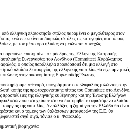
 υπό ελληνική πλοιοκτησία στόλος παραμένει ο μεγαλύτερος στον
όσμο, ενώ επεκτείνεται διαρκώς σε όλες τις κατηγορίες και τύπους
λοίων, με τον μέσο όρο ηλικίας να μειώνεται συνεχώς.
α παραπάνω επισημαίνει ο πρόεδρος της Ελληνικής Επιτροπής
αυτιλιακής Συνεργασίας του Λονδίνου (Committee) Χαράλαμπος
αφαλιός, ο οποίος παράλληλα προειδοποιεί ότι μια αλλαγή στο
εσμικό πλαίσιο λειτουργίας της ελληνικής ναυτιλίας θα είχε αρνητικές
πιπτώσεις στην οικονομία της Ευρωπαϊκής Ένωσης.
ποστηρίζουμε σθεναρά, υπογράμμισε ο κ. Φαφαλιός μιλώντας στην
ελετή κοπής της πρωτοχρονιάτικης πίττας του Committee στο Λονδίνο,
ις προσπάθειες της ελληνικής κυβέρνησης και της Ένωσης Ελλήνων
φοπλιστών που στοχεύουν στο να διατηρηθεί το υφιστάμενο πλαίσιο
ειτουργίας της ναυτιλίας. Αν αλλάξει, η ζημιά για την Ελλάδα θα είναι
εράστια και ο τομέας των θαλάσσιων μεταφορών της Ε.Ε. θα
ξαφανιστεί σιγά-σιγά, τόνισε ο κ. Φαφαλιός.
ημαντική βιομηχανία