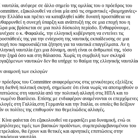
 ναυτιλία, ανέφερε σε άλλο σημείο της ομιλίας του ο πρόεδρος του
ommittee, εξακολουθεί να είναι μία από τις σημαντικές «βιομηχανίες»
την Ελλάδα και πρέπει να καταβληθεί κάθε δυνατή προσπάθεια να
νθαρρυνθεί η συνεχή ύπαρξη και ανάπτυξή της σε μια εποχή που η
ώρα μας βρίσκεται σε μια πολύ δύσκολη περίοδο. Ενθαρρύνουμε,
υνέχισε ο κ. Φαφαλιός, την ελληνική κυβέρνηση να εντείνει τις
ροσπάθειές της για την ενίσχυση της ναυτικής εκπαίδευσης σε μια
ποχή που παρουσιάζεται ζήτηση για τα ναυτικά επαγγέλματα. Αν η
λληνική ναυτιλία έχει μια δύναμη, αυτή είναι οι άνθρωποί της, τόσο
την ξηρά όσο και στη θάλασσα. Χωρίς τη συμβολή των σκληρά
ργαζόμενων ναυτικών δεν θα υπήρχε το θαύμα της ελληνικής ναυτιλία
ν αναμονή των εκλογών
 πρόεδρος του Committee αναφερόμενος στις γενικότερες εξελίξεις
τη διεθνή πολιτική σκηνή, σημείωσε ότι είναι νωρίς να αποτιμηθούν ο
πιπτώσεις στη ναυτιλία από την πολιτική αλλαγή στις ΗΠΑ και το
νωμένο Βασίλειο. Επίσης με ενδιαφέρον αναμένονται οι επερχόμενε
κλογές στη Γαλλία,στη Γερμανία και την Ιταλία, οι οποίες θα δείξουν
άν οι πολίτες της επιθυμούν πιο θεμελιώδεις αλλαγές.
 Κίνα φαίνεται ότι εξακολουθεί να εμφανίζει μια δυναμική, ενώ οι
ψηλότερες τιμές των βασικών προϊόντων, συμπεριλαμβανομένου του
ετρελαίου, θα έχουν και θετικές και αρνητικές επιπτώσεις στην
αγκόσμια ναυτιλία.