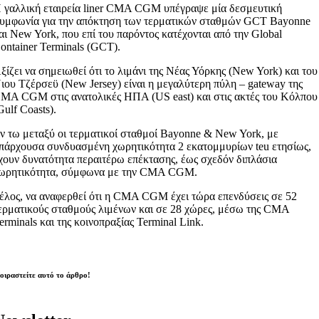
 γαλλική εταιρεία liner CMA CGM υπέγραψε μία δεσμευτική
υμφωνία για την απόκτηση των τερματικών σταθμών GCT Bayonne
αι New York, που επί του παρόντος κατέχονται από την Global
ontainer Terminals (GCT).
ξίζει να σημειωθεί ότι το λιμάνι της Νέας Υόρκης (New York) και του
ιου Τζέρσεϋ (New Jersey) είναι η μεγαλύτερη πύλη – gateway της
MA CGM στις ανατολικές ΗΠΑ (US east) και στις ακτές του Κόλπου
Gulf Coasts).
ν τω μεταξύ οι τερματικοί σταθμοί Bayonne & New York, με
πάρχουσα συνδυασμένη χωρητικότητα 2 εκατομμυρίων teu ετησίως,
χουν δυνατότητα περαιτέρω επέκτασης, έως σχεδόν διπλάσια
ωρητικότητα, σύμφωνα με την CMA CGM.
έλος, να αναφερθεί ότι η CMA CGM έχει τώρα επενδύσεις σε 52
ερματικούς σταθμούς λιμένων και σε 28 χώρες, μέσω της CMA
erminals και της κοινοπραξίας Terminal Link.
οιραστείτε αυτό το άρθρο!