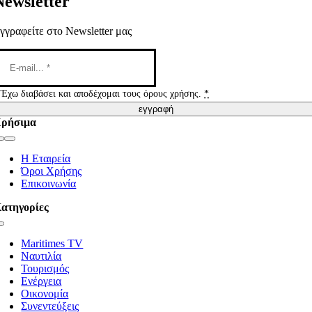
Newsletter
γγραφείτε στο Newsletter μας
Έχω διαβάσει και αποδέχομαι τους όρους χρήσης.
*
εγγραφή
ρήσιμα
Toggle
Navigation
Η Εταιρεία
Όροι Χρήσης
Επικοινωνία
ατηγορίες
Toggle
Navigation
Maritimes TV
Ναυτιλία
Τουρισμός
Ενέργεια
Οικονομία
Συνεντεύξεις