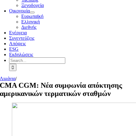
Ξενοδοχεία
Οικονομία
Ευρωπαϊκή
Ελληνική
Διεθνής
Ενέργεια
Συνεντεύξεις
Απόψεις
ESG
Εκδηλώσεις
Search
for:
Λιμάνια
/
CMA CGM: Νέα συμφωνία απόκτησης
αμερικανικών τερματικών σταθμών