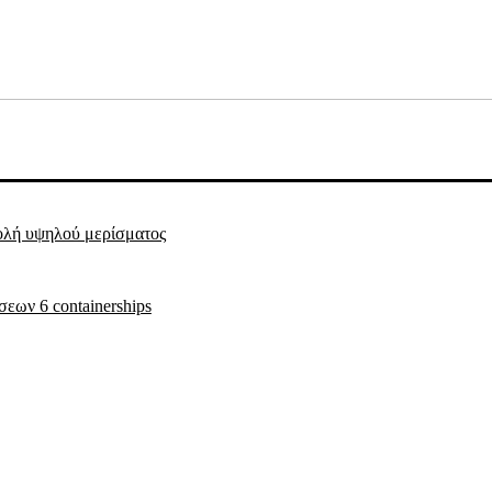
βολή υψηλού μερίσματος
εων 6 containerships