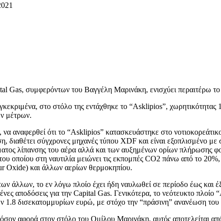
2021
tal Gas, συμφερόντων του Βαγγέλη Μαρινάκη, ενισχύει περαιτέρω το 
γκεκριμένα, στο στόλο της εντάχθηκε το “Asklipios”, χωρητικότητας 
ν μέτρων.
, να αναφερθεί ότι το “Asklipios” κατασκευάστηκε στο νοτιοκορεάτικο
η, διαθέτει σύγχρονες μηχανές τύπου XDF και είναι εξοπλισμένο με
ατος λίπανσης του αέρα αλλά και των αυξημένων ορίων πλήρωσης φορ
του οποίου στη ναυτιλία μειώνει τις εκπομπές CO2 πάνω από το 20%,
ur Oxide) και άλλων αερίων θερμοκηπίου.
των άλλων, το εν λόγω πλοίο έχει ήδη ναυλωθεί σε περίοδο έως και έξ
ένες αποδόσεις για την Capital Gas. Γενικότερα, το νεότευκτο πλοίο
ν 1.8 δισεκατομμυρίων ευρώ, με στόχο την “πράσινη” ανανέωση του 
 όσον αφορά στον στόλο του Ομίλου Μαρινάκη, αυτός αποτελείται από 5