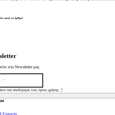
ίτε αυτό το άρθρο!
letter
είτε στο Newsletter μας
άσει και αποδέχομαι τους όρους χρήσης.
*
μα
tion
Η Εταιρεία