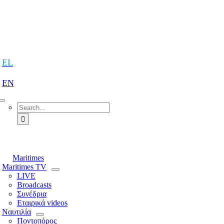
Skip
to
content
tion
EL
EN
Search
for:
tion
Maritimes
Maritimes TV
LIVE
Broadcasts
Συνέδρια
Εταιρικά videos
Ναυτιλία
Ποντοπόρος