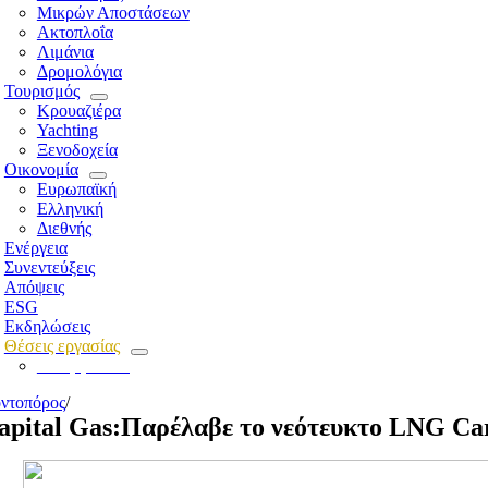
Μικρών Αποστάσεων
Ακτοπλοΐα
Λιμάνια
Δρομολόγια
Τουρισμός
Κρουαζιέρα
Yachting
Ξενοδοχεία
Οικονομία
Ευρωπαϊκή
Ελληνική
Διεθνής
Ενέργεια
Συνεντεύξεις
Απόψεις
ESG
Εκδηλώσεις
Θέσεις εργασίας
Για εργοδότες
ντοπόρος
/
apital Gas:Παρέλαβε το νεότευκτο LNG Car