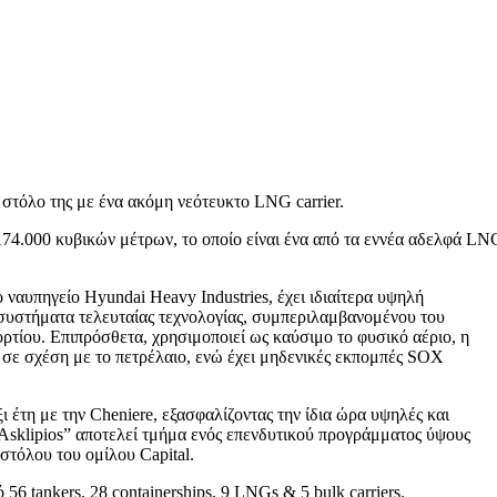
στόλο της με ένα ακόμη νεότευκτο LNG carrier.
174.000 κυβικών μέτρων, το οποίο είναι ένα από τα εννέα αδελφά LN
 ναυπηγείο Hyundai Heavy Industries, έχει ιδιαίτερα υψηλή
 συστήματα τελευταίας τεχνολογίας, συμπεριλαμβανομένου του
τίου. Επιπρόσθετα, χρησιμοποιεί ως καύσιμο το φυσικό αέριο, η
 σε σχέση με το πετρέλαιο, ενώ έχει μηδενικές εκπομπές SOX
ι έτη με την Cheniere, εξασφαλίζοντας την ίδια ώρα υψηλές και
 “Asklipios” αποτελεί τμήμα ενός επενδυτικού προγράμματος ύψους
στόλου του ομίλου Capital.
6 tankers, 28 containerships, 9 LNGs & 5 bulk carriers.