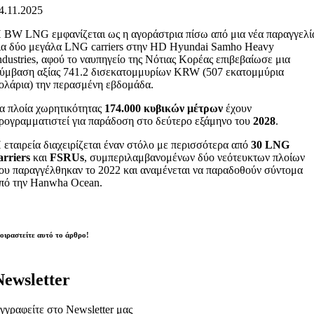
4.11.2025
 BW LNG εμφανίζεται ως η αγοράστρια πίσω από μια νέα παραγγελί
ια δύο μεγάλα LNG carriers στην HD Hyundai Samho Heavy
ndustries, αφού το ναυπηγείο της Νότιας Κορέας επιβεβαίωσε μια
ύμβαση αξίας 741.2 δισεκατομμυρίων KRW (507 εκατομμύρια
ολάρια) την περασμένη εβδομάδα.
α πλοία χωρητικότητας
174.000 κυβικών μέτρων
έχουν
ρογραμματιστεί για παράδοση στο δεύτερο εξάμηνο του
2028
.
 εταιρεία διαχειρίζεται έναν στόλο με περισσότερα από
30 LNG
arriers
και
FSRUs
, συμπεριλαμβανομένων δύο νεότευκτων πλοίων
ου παραγγέλθηκαν το 2022 και αναμένεται να παραδοθούν σύντομα
πό την Hanwha Ocean.
οιραστείτε αυτό το άρθρο!
Newsletter
γγραφείτε στο Newsletter μας