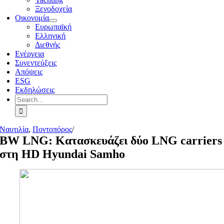
Ξενοδοχεία
Οικονομία
Ευρωπαϊκή
Ελληνική
Διεθνής
Ενέργεια
Συνεντεύξεις
Απόψεις
ESG
Εκδηλώσεις
Search
for:
Ναυτιλία
,
Ποντοπόρος
/
BW LNG: Κατασκευάζει δύο LNG carriers
στη HD Hyundai Samho