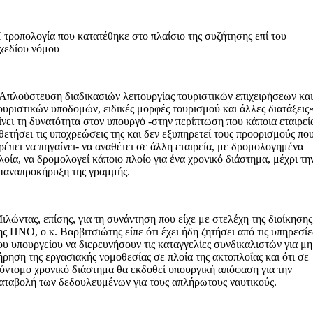
 τροπολογία που κατατέθηκε στο πλαίσιο της συζήτησης επί του
χεδίου νόμου
Απλούστευση διαδικασιών λειτουργίας τουριστικών επιχειρήσεων κα
ουριστικών υποδομών, ειδικές μορφές τουρισμού και άλλες διατάξεις»
ίνει τη δυνατότητα στον υπουργό -στην περίπτωση που κάποια εταιρεί
θετήσει τις υποχρεώσεις της και δεν εξυπηρετεί τους προορισμούς πο
ρέπει να πηγαίνει- να αναθέτει σε άλλη εταιρεία, με δρομολογημένα
λοία, να δρομολογεί κάποιο πλοίο για ένα χρονικό διάστημα, μέχρι τη
παναπροκήρυξη της γραμμής.
ιλώντας, επίσης, για τη συνάντηση που είχε με στελέχη της διοίκησης
ης ΠΝΟ, ο κ. Βαρβιτσιώτης είπε ότι έχει ήδη ζητήσει από τις υπηρεσίε
ου υπουργείου να διερευνήσουν τις καταγγελίες συνδικαλιστών για μη
ήρηση της εργασιακής νομοθεσίας σε πλοία της ακτοπλοΐας και ότι σε
ύντομο χρονικό διάστημα θα εκδοθεί υπουργική απόφαση για την
αταβολή των δεδουλευμένων για τους απλήρωτους ναυτικούς.