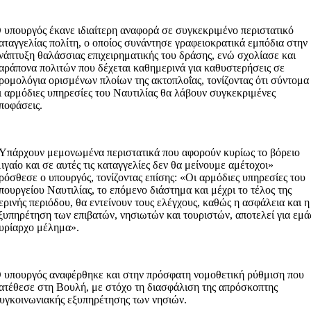
 υπουργός έκανε ιδιαίτερη αναφορά σε συγκεκριμένο περιστατικό
αταγγελίας πολίτη, ο οποίος συνάντησε γραφειοκρατικά εμπόδια στην
νάπτυξη θαλάσσιας επιχειρηματικής του δράσης, ενώ σχολίασε και
αράπονα πολιτών που δέχεται καθημερινά για καθυστερήσεις σε
ρομολόγια ορισμένων πλοίων της ακτοπλοΐας, τονίζοντας ότι σύντομα
ι αρμόδιες υπηρεσίες του Ναυτιλίας θα λάβουν συγκεκριμένες
ποφάσεις.
Υπάρχουν μεμονωμένα περιστατικά που αφορούν κυρίως το βόρειο
ιγαίο και σε αυτές τις καταγγελίες δεν θα μείνουμε αμέτοχοι»
ρόσθεσε ο υπουργός, τονίζοντας επίσης: «Οι αρμόδιες υπηρεσίες του
πουργείου Ναυτιλίας, το επόμενο διάστημα και μέχρι το τέλος της
ερινής περιόδου, θα εντείνουν τους ελέγχους, καθώς η ασφάλεια και η
ξυπηρέτηση των επιβατών, νησιωτών και τουριστών, αποτελεί για εμά
υρίαρχο μέλημα».
 υπουργός αναφέρθηκε και στην πρόσφατη νομοθετική ρύθμιση που
ατέθεσε στη Βουλή, με στόχο τη διασφάλιση της απρόσκοπτης
υγκοινωνιακής εξυπηρέτησης των νησιών.