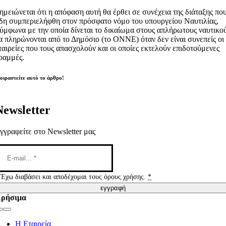
ημειώνεται ότι η απόφαση αυτή θα έρθει σε συνέχεια της διάταξης πο
δη συμπεριελήφθη στον πρόσφατο νόμο του υπουργείου Ναυτιλίας,
ύμφωνα με την οποία δίνεται το δικαίωμα στους απλήρωτους ναυτικο
α πληρώνονται από το Δημόσιο (το ΟΝΝΕ) όταν δεν είναι συνεπείς οι
ταιρείες που τους απασχολούν και οι οποίες εκτελούν επιδοτούμενες
ραμμές.
οιραστείτε αυτό το άρθρο!
Newsletter
γγραφείτε στο Newsletter μας
Έχω διαβάσει και αποδέχομαι τους όρους χρήσης.
*
εγγραφή
ρήσιμα
Toggle
Navigation
Η Εταιρεία