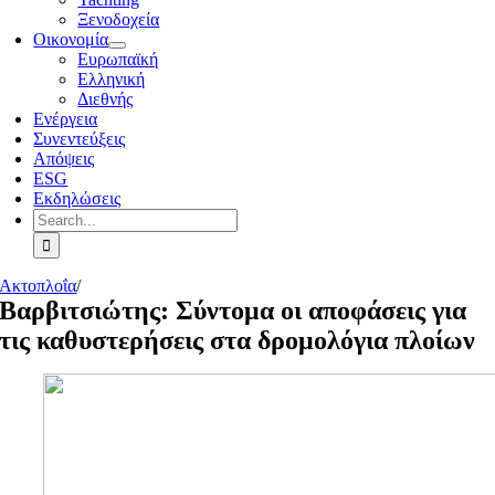
Ξενοδοχεία
Οικονομία
Ευρωπαϊκή
Ελληνική
Διεθνής
Ενέργεια
Συνεντεύξεις
Απόψεις
ESG
Εκδηλώσεις
Search
for:
Ακτοπλοΐα
/
Βαρβιτσιώτης: Σύντομα οι αποφάσεις για
τις καθυστερήσεις στα δρομολόγια πλοίων