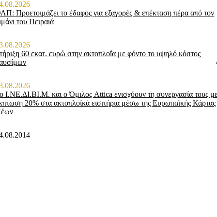
4.08.2026
ΛΠ: Προετοιμάζει το έδαφος για εξαγορές & επέκταση πέρα από τον
ιμάνι του Πειραιά
3.08.2026
τήριξη 60 εκατ. ευρώ στην ακτοπλοΐα με φόντο το υψηλό κόστος
αυσίμων
3.08.2026
ο Ι.ΝΕ.ΔΙ.ΒΙ.Μ. και o Όμιλος Attica ενισχύουν τη συνεργασία τους μ
κπτωση 20% στα ακτοπλοϊκά εισιτήρια μέσω της Ευρωπαϊκής Κάρτας
έων
4.08.2014