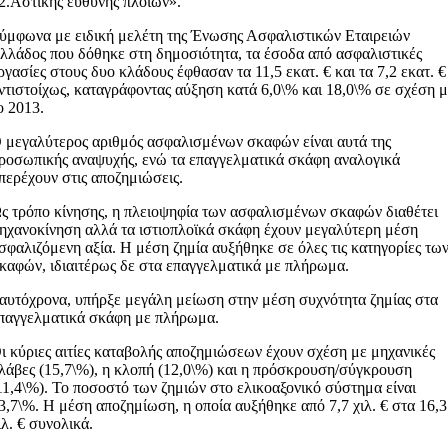
2.Αστικής ευθύνης πλοίων».
ύμφωνα με ειδική μελέτη της Ένωσης Ασφαλιστικών Εταιρειών
λλάδος που δόθηκε στη δημοσιότητα, τα έσοδα από ασφαλιστικές
ργασίες στους δυο κλάδους έφθασαν τα 11,5 εκατ. € και τα 7,2 εκατ. €
ντιστοίχως, καταγράφοντας αύξηση κατά 6,0\% και 18,0\% σε σχέση 
ο 2013.
 μεγαλύτερος αριθμός ασφαλισμένων σκαφών είναι αυτά της
ροσωπικής αναψυχής, ενώ τα επαγγελματικά σκάφη αναλογικά
περέχουν στις αποζημιώσεις.
ς τρόπο κίνησης, η πλειοψηφία των ασφαλισμένων σκαφών διαθέτει
ηχανοκίνηση αλλά τα ιστιοπλοϊκά σκάφη έχουν μεγαλύτερη μέση
σφαλιζόμενη αξία. Η μέση ζημία αυξήθηκε σε όλες τις κατηγορίες τω
καφών, ιδιαιτέρως δε στα επαγγελματικά με πλήρωμα.
αυτόχρονα, υπήρξε μεγάλη μείωση στην μέση συχνότητα ζημίας στα
παγγελματικά σκάφη με πλήρωμα.
ι κύριες αιτίες καταβολής αποζημιώσεων έχουν σχέση με μηχανικές
λάβες (15,7\%), η κλοπή (12,0\%) και η πρόσκρουση/σύγκρουση
11,4\%). Το ποσοστό των ζημιών στο ελικοαξονικό σύστημα είναι
3,7\%. Η μέση αποζημίωση, η οποία αυξήθηκε από 7,7 χιλ. € στα 16,3
ιλ. € συνολικά.