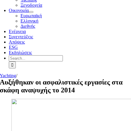
Ξενοδοχεία
Οικονομία
Ευρωπαϊκή
Ελληνική
Διεθνής
Ενέργεια
Συνεντεύξεις
Απόψεις
ESG
Εκδηλώσεις
Search
for:
Yachting
/
Αυξήθηκαν οι ασφαλιστικές εργασίες στα
σκάφη αναψυχής το 2014