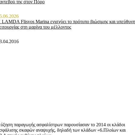
αντεβού της στον Πόρο
5.06.2026
 LAMDA Flisvos Marina ενισχύει το πρότυπο βιώσιμης και υπεύθυν
ειτουργίας στη μαρίνα του μέλλοντος
3.04.2016
ύξηση παραγωγής ασφαλίστρων παρουσίασαν το 2014 οι κλάδοι
σφάλισης σκαφών αναψυχής, δηλαδή των κλάδων «6.Πλοίων και