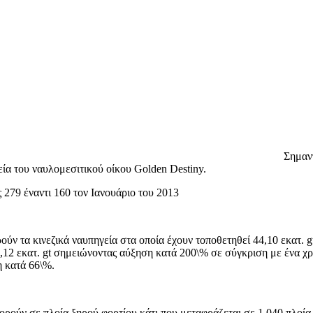
Σημαν
ία του ναυλομεσιτικού οίκου Golden Destiny.
ς 279 έναντι 160 τον Ιανουάριο του 2013
ύν τα κινεζικά ναυπηγεία στα οποία έχουν τοποθετηθεί 44,10 εκατ. 
,12 εκατ. gt σημειώνοντας αύξηση κατά 200\% σε σύγκριση με ένα χρό
η κατά 66\%.
φορούν σε πλοία ξηρού φορτίου κάτι που μεταφράζεται σε 1.040 πλοία