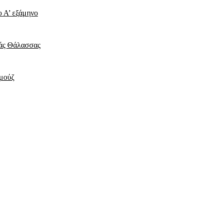
ο Α’ εξάμηνο
ράς Θάλασσας
ρμούζ