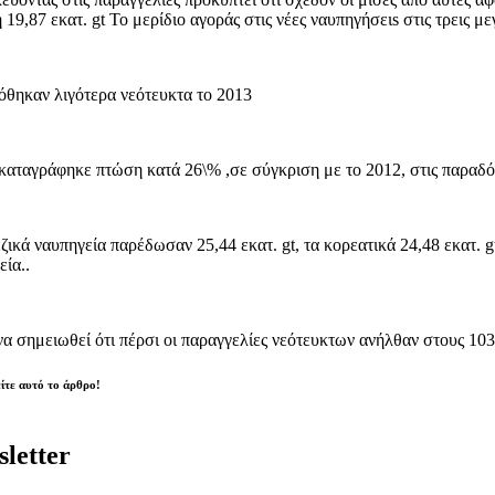
 19,87 εκατ. gt Το μερίδιο αγοράς στις νέες ναυπηγήσειs στις τρεις μ
θηκαν λιγότερα νεότευκτα το 2013
καταγράφηκε πτώση κατά 26\% ,σε σύγκριση με το 2012, στις παραδόσ
ζικά ναυπηγεία παρέδωσαν 25,44 εκατ. gt, τα κορεατικά 24,48 εκατ. gt
εία..
να σημειωθεί ότι πέρσι οι παραγγελίες νεότευκτων ανήλθαν στους 10
ίτε αυτό το άρθρο!
letter