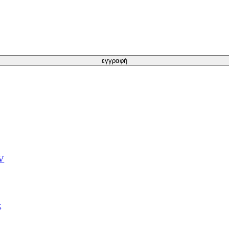
εγγραφή
TV
ς