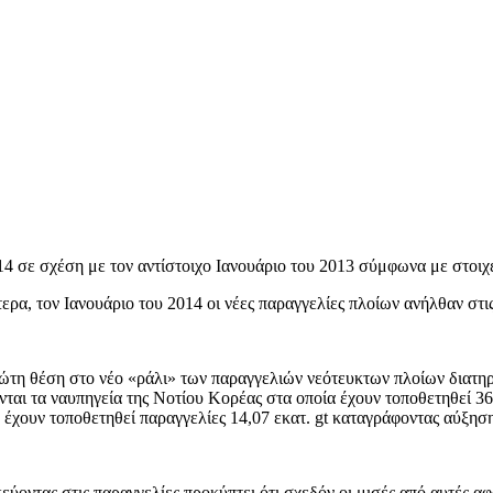
14 σε σχέση με τον αντίστοιχο Ιανουάριο του 2013 σύμφωνα με στοιχε
τερα, τον Ιανουάριο του 2014 οι νέες παραγγελίες πλοίων ανήλθαν στι
ώτη θέση στο νέο «ράλι» των παραγγελιών νεότευκτων πλοίων διατηρο
νται τα ναυπηγεία της Νοτίου Κορέας στα οποία έχουν τοποθετηθεί 36
 έχουν τοποθετηθεί παραγγελίες 14,07 εκατ. gt καταγράφοντας αύξησ
κεύοντας στις παραγγελίες προκύπτει ότι σχεδόν οι μισές από αυτές α