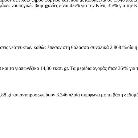
εγάλες ναυπηγικές βιομηχανίες είναι 43\% για την Κίνα, 35\% για την 
εις νεότευκτων καθώς έπεσαν στη θάλασσα συνολικά 2.868 πλοία ή 6
 και τα γιαπωνέζικα 14,36 εκατ. gt. Τα μερίδια αγοράς ήταν 36\% για 
3,88 gt και αντιπροσωπεύουν 3.346 πλοία σύμφωνα με τη βάση δεδομ