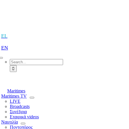
Skip
to
content
tion
EL
EN
Search
for:
tion
Maritimes
Maritimes TV
LIVE
Broadcasts
Συνέδρια
Εταιρικά videos
Ναυτιλία
Ποντοπόρος