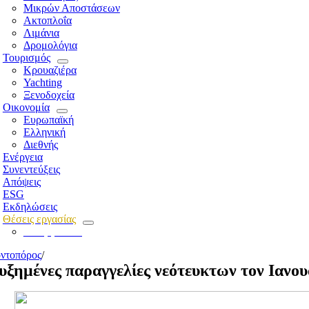
Μικρών Αποστάσεων
Ακτοπλοΐα
Λιμάνια
Δρομολόγια
Τουρισμός
Κρουαζιέρα
Yachting
Ξενοδοχεία
Οικονομία
Ευρωπαϊκή
Ελληνική
Διεθνής
Ενέργεια
Συνεντεύξεις
Απόψεις
ESG
Εκδηλώσεις
Θέσεις εργασίας
Για εργοδότες
ντοπόρος
/
υξημένες παραγγελίες νεότευκτων τον Ιανου