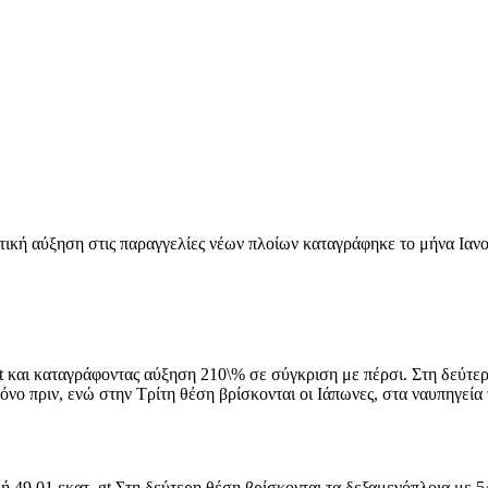
τική αύξηση στις παραγγελίες νέων πλοίων καταγράφηκε το μήνα Ιαν
gt και καταγράφοντας αύξηση 210\% σε σύγκριση με πέρσι. Στη δεύτε
νο πριν, ενώ στην Τρίτη θέση βρίσκονται οι Ιάπωνες, στα ναυπηγεία
 ή 49,01 εκατ. gt Στη δεύτερη θέση βρίσκονται τα δεξαμενόπλοια με 5