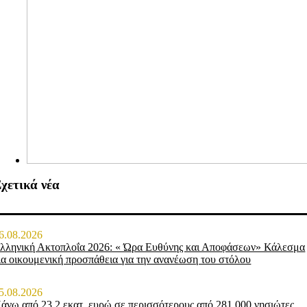
χετικά νέα
6.08.2026
λληνική Ακτοπλοΐα 2026: « Ώρα Ευθύνης και Αποφάσεων» Κάλεσμα
ια οικουμενική προσπάθεια για την ανανέωση του στόλου
5.08.2026
άνω από 23,2 εκατ. ευρώ σε περισσότερους από 281.000 νησιώτες