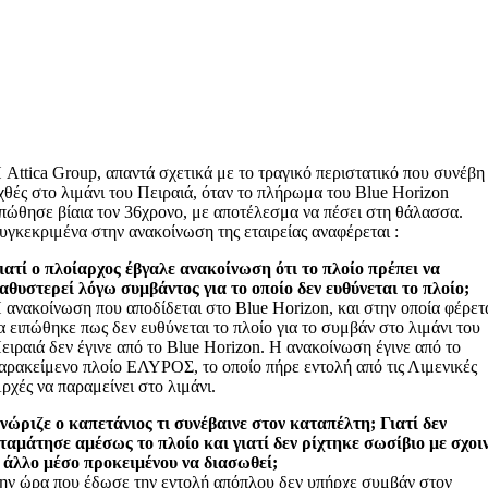
 Attica Group, απαντά σχετικά με τo τραγικό περιστατικό που συνέβη
χθές στο λιμάνι του Πειραιά, όταν το πλήρωμα του Blue Horizon
πώθησε βίαια τον 36χρονο, με αποτέλεσμα να πέσει στη θάλασσα.
υγκεκριμένα στην ανακοίνωση της εταιρείας αναφέρεται :
ιατί ο πλοίαρχος έβγαλε ανακοίνωση ότι το πλοίο πρέπει να
αθυστερεί λόγω συμβάντος για το οποίο δεν ευθύνεται το πλοίο;
 ανακοίνωση που αποδίδεται στο Blue Horizon, και στην οποία φέρετ
α ειπώθηκε πως δεν ευθύνεται το πλοίο για το συμβάν στο λιμάνι του
ειραιά δεν έγινε από το Blue Horizon. Η ανακοίνωση έγινε από το
αρακείμενο πλοίο ΕΛΥΡΟΣ, το οποίο πήρε εντολή από τις Λιμενικές
ρχές να παραμείνει στο λιμάνι.
νώριζε ο καπετάνιος τι συνέβαινε στον καταπέλτη; Γιατί δεν
ταμάτησε αμέσως το πλοίο και γιατί δεν ρίχτηκε σωσίβιο με σχοι
 άλλο μέσο προκειμένου να διασωθεί;
ην ώρα που έδωσε την εντολή απόπλου δεν υπήρχε συμβάν στον