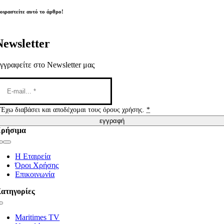
οιραστείτε αυτό το άρθρο!
Newsletter
γγραφείτε στο Newsletter μας
Έχω διαβάσει και αποδέχομαι τους όρους χρήσης.
*
εγγραφή
ρήσιμα
Toggle
Navigation
Η Εταιρεία
Όροι Χρήσης
Επικοινωνία
ατηγορίες
Toggle
Navigation
Maritimes TV