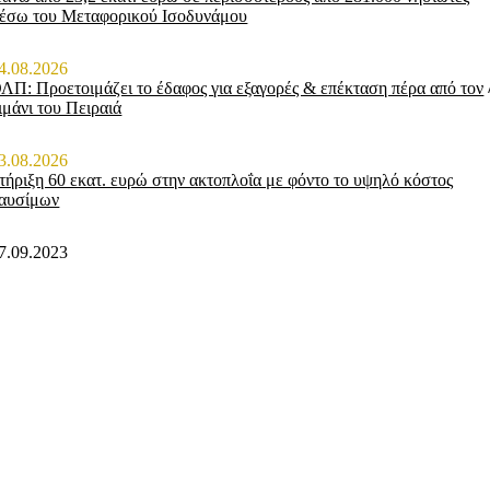
έσω του Μεταφορικού Ισοδυνάμου
4.08.2026
ΛΠ: Προετοιμάζει το έδαφος για εξαγορές & επέκταση πέρα από τον
ιμάνι του Πειραιά
3.08.2026
τήριξη 60 εκατ. ευρώ στην ακτοπλοΐα με φόντο το υψηλό κόστος
αυσίμων
7.09.2023