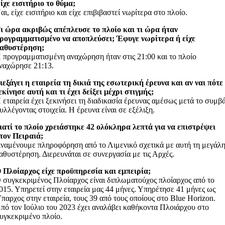
ίχε εισιτήριο το θύμα;
αι, είχε εισιτήριο και είχε επιβιβαστεί νωρίτερα στο πλοίο.
ι ώρα ακριβώς απέπλευσε το πλοίο και τι ώρα ήταν
ρογραμματισμένο να αποπλεύσει; Έφυγε νωρίτερα ή είχε
αθυστέρηση;
 προγραμματισμένη αναχώρηση ήταν στις 21:00 και το πλοίο
ναχώρησε 21:13.
ιεξάγει η εταιρεία τη δικιά της εσωτερική έρευνα και αν ναι πότε
εκίνησε αυτή και τι έχει δείξει μέχρι στιγμής;
 εταιρεία έχει ξεκινήσει τη διαδικασία έρευνας αμέσως μετά το συμβ
υλλέγοντας στοιχεία. Η έρευνα είναι σε εξέλιξη.
ιατί το πλοίο χρειάστηκε 42 ολόκληρα λεπτά για να επιστρέψει
τον Πειραιά;
ναμένουμε πληροφόρηση από το Λιμενικό σχετικά με αυτή τη μεγάλ
αθυστέρηση. Διερευνάται σε συνεργασία με τις Αρχές.
 Πλοίαρχος είχε προϋπηρεσία και εμπειρία;
 συγκεκριμένος Πλοίαρχος είναι διπλωματούχος πλοίαρχος από το
015. Υπηρετεί στην εταιρεία μας 44 μήνες. Υπηρέτησε 41 μήνες ως
παρχος στην εταιρεία, τους 39 από τους οποίους στο Blue Horizon.
πό τον Ιούλιο του 2023 έχει αναλάβει καθήκοντα Πλοιάρχου στο
υγκεκριμένο πλοίο.