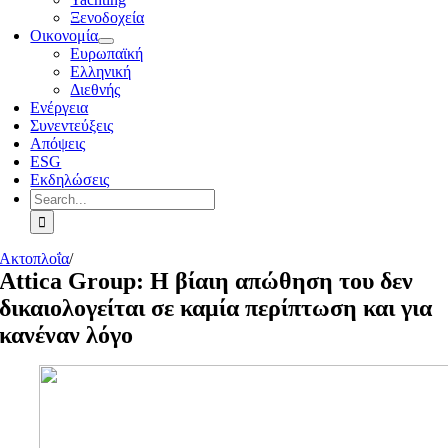
Ξενοδοχεία
Οικονομία
Ευρωπαϊκή
Ελληνική
Διεθνής
Ενέργεια
Συνεντεύξεις
Απόψεις
ESG
Εκδηλώσεις
Search
for:
Ακτοπλοΐα
/
Attica Group: Η βίαιη απώθηση του δεν
δικαιολογείται σε καμία περίπτωση και για
κανέναν λόγο