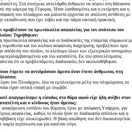
αταπέλτη. Στη συνέχεια, αντελήφθη άνθρωπο να πέφτει στη θάλασσα
πό την κάμερα της Γέφυρας. Ήταν λανθασμένες και η εκτίμηση και η
πόφαση του πλοιάρχου και μάλιστα έρχονται σε απόλυτη αντίθεση με
ην εκπαίδευση που έχει λάβει και την πάγια ναυτική πρακτική.
ι προβλέπουν τα πρωτόκολλα ασφαλείας για τον απόπλου του
λοίου; Τηρήθηκαν;
α πρωτόκολλα ασφαλείας και οι διαδικασίες της εταιρείας σύμφωνα μ
η νομοθεσία και τον κώδικα ασφαλούς διαχείρισης προβλέπουν πριν
ην απόδεση του πλοίου, το κλείσιμο όλων των εξωτερικών ανοιγμάτω
υμπεριλαμβανομένου και του καταπέλτη. Εκ του αποτελέσματος
αίνεται ότι οι προβλεπόμενες διαδικασίες δεν ακολουθήθηκαν.
οιοι έπρεπε να αντιδράσουν άμεσα όταν έπεσε άνθρωπος στη
άλασσα;
έραν του Πλοιάρχου, όλα τα εμπλεκόμενα μέλη του πληρώματος τα
ποία είχαν οπτική επαφή με συμβάν.
ιατί απαγορεύτηκε η είσοδος στο θύμα αφού είχε ήδη ανέβει στον
αταπέλτη και ο κίνδυνος ήταν άμεσος;
 απαγόρευση εισόδου του θύματος έγινε με απόφαση Υπάρχου, για
όγους ασφαλείας, καθώς το πλοίο ήταν σε διαδικασία απόπλου και η
πιβίβαση είχε ολοκληρωθεί. Η βίαιη απώθηση του δεν δικαιολογείται
ε καμία περίπτωση και για κανέναν λόγο.