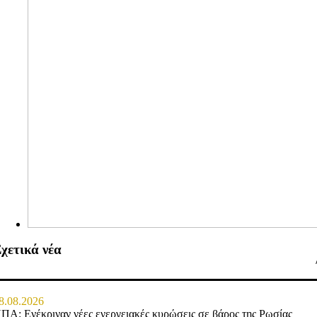
χετικά νέα
8.08.2026
ΠΑ: Ενέκριναν νέες ενεργειακές κυρώσεις σε βάρος της Ρωσίας