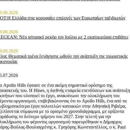
8.08.2026
ΟΤ:Η Ελλάδα στις κορυφαίες επιλογές των Ευρωπαίων ταξιδιωτών
8.08.2026
EGEAN: Νέο ιστορικό ρεκόρ τον Ιούλιο με 2 εκατομμύρια επιβάτες
8.08.2026
ίνα: Θεματικά τρένα ξενάγησης ωθούν την ανάπτυξη της τουριστικής
ικονομίας
5.07.2026
ο Apollo Hills έφτασε σε ένα ακόμη σημαντικό ορόσημο της
ατασκευής του. Η Hines, η διεθνής εταιρεία επενδύσεων και ανάπτυξη
κινήτων που υλοποιεί το έργο, ανακοίνωσε την ολοκλήρωση του
έροντα οργανισμού, επιβεβαιώνοντας ότι το Apollo Hills, ένα από τα
μβληματικότερα έργα πολυτελών κατοικιών στην Αθηναϊκή Ριβιέρα,
ξελίσσεται σύμφωνα με το ορισμένο χρονοδιάγραμμα, με ορίζοντα
αράδοσης το δεύτερο τρίμηνο του 2027. Στην τελετή για την
λοκλήρωση του φέροντος οργανισμού παρευρέθηκαν ο Δήμαρχος
άρης-Βούλας-Βουλιαγμένης κ. Γρηγόρης Κωνσταντέλλος, ο κ. Paul