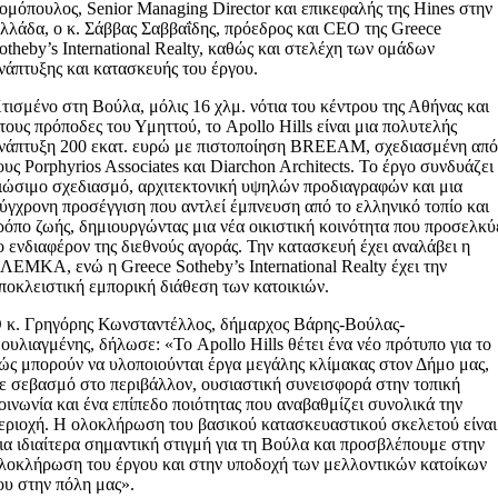
ομόπουλος, Senior Managing Director και επικεφαλής της Hines στην
λλάδα, ο κ. Σάββας Σαββαΐδης, πρόεδρος και CEO της Greece
otheby’s International Realty, καθώς και στελέχη των ομάδων
νάπτυξης και κατασκευής του έργου.
τισμένο στη Βούλα, μόλις 16 χλμ. νότια του κέντρου της Αθήνας και
τους πρόποδες του Υμηττού, το Apollo Hills είναι μια πολυτελής
νάπτυξη 200 εκατ. ευρώ με πιστοποίηση BREEAM, σχεδιασμένη απ
ους Porphyrios Associates και Diarchon Architects. Το έργο συνδυάζει
ιώσιμο σχεδιασμό, αρχιτεκτονική υψηλών προδιαγραφών και μια
ύγχρονη προσέγγιση που αντλεί έμπνευση από το ελληνικό τοπίο και
ρόπο ζωής, δημιουργώντας μια νέα οικιστική κοινότητα που προσελκύ
ο ενδιαφέρον της διεθνούς αγοράς. Την κατασκευή έχει αναλάβει η
ΛΕΜΚΑ, ενώ η Greece Sotheby’s International Realty έχει την
ποκλειστική εμπορική διάθεση των κατοικιών.
 κ. Γρηγόρης Κωνσταντέλλος, δήμαρχος Βάρης-Βούλας-
ουλιαγμένης, δήλωσε: «Το Apollo Hills θέτει ένα νέο πρότυπο για το
ώς μπορούν να υλοποιούνται έργα μεγάλης κλίμακας στον Δήμο μας,
ε σεβασμό στο περιβάλλον, ουσιαστική συνεισφορά στην τοπική
οινωνία και ένα επίπεδο ποιότητας που αναβαθμίζει συνολικά την
εριοχή. Η ολοκλήρωση του βασικού κατασκευαστικού σκελετού είναι
ια ιδιαίτερα σημαντική στιγμή για τη Βούλα και προσβλέπουμε στην
λοκλήρωση του έργου και στην υποδοχή των μελλοντικών κατοίκων
ου στην πόλη μας».