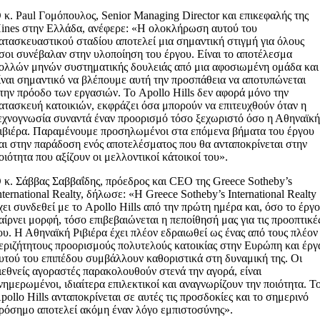
 κ. Paul Γομόπουλος, Senior Managing Director και επικεφαλής της
ines στην Ελλάδα, ανέφερε: «Η ολοκλήρωση αυτού του
ατασκευαστικού σταδίου αποτελεί μια σημαντική στιγμή για όλους
σοι συνέβαλαν στην υλοποίηση του έργου. Είναι το αποτέλεσμα
ολλών μηνών συστηματικής δουλειάς από μια αφοσιωμένη ομάδα και
ίναι σημαντικό να βλέπουμε αυτή την προσπάθεια να αποτυπώνεται
την πρόοδο των εργασιών. Το Apollo Hills δεν αφορά μόνο την
ατασκευή κατοικιών, εκφράζει όσα μπορούν να επιτευχθούν όταν η
εχνογνωσία συναντά έναν προορισμό τόσο ξεχωριστό όσο η Αθηναϊκ
ιβιέρα. Παραμένουμε προσηλωμένοι στα επόμενα βήματα του έργου
αι στην παράδοση ενός αποτελέσματος που θα ανταποκρίνεται στην
οιότητα που αξίζουν οι μελλοντικοί κάτοικοί του».
 κ. Σάββας Σαββαΐδης, πρόεδρος και CEO της Greece Sotheby’s
nternational Realty, δήλωσε: «Η Greece Sotheby’s International Realty
χει συνδεθεί με το Apollo Hills από την πρώτη ημέρα και, όσο το έργ
αίρνει μορφή, τόσο επιβεβαιώνεται η πεποίθησή μας για τις προοπτικέ
ου. Η Αθηναϊκή Ριβιέρα έχει πλέον εδραιωθεί ως ένας από τους πλέον
εριζήτητους προορισμούς πολυτελούς κατοικίας στην Ευρώπη και έργ
υτού του επιπέδου συμβάλλουν καθοριστικά στη δυναμική της. Οι
ιεθνείς αγοραστές παρακολουθούν στενά την αγορά, είναι
νημερωμένοι, ιδιαίτερα επιλεκτικοί και αναγνωρίζουν την ποιότητα. Τ
pollo Hills ανταποκρίνεται σε αυτές τις προσδοκίες και το σημερινό
ρόσημο αποτελεί ακόμη έναν λόγο εμπιστοσύνης».