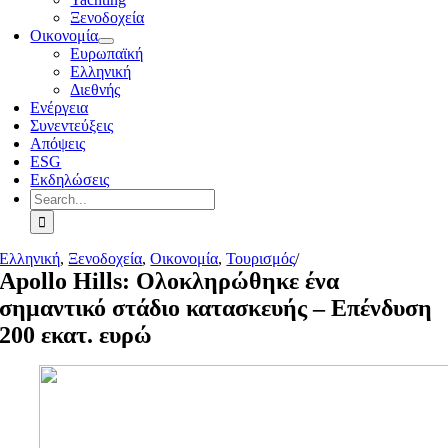
Ξενοδοχεία
Οικονομία
Ευρωπαϊκή
Ελληνική
Διεθνής
Ενέργεια
Συνεντεύξεις
Απόψεις
ESG
Εκδηλώσεις
Search
for:
Ελληνική
,
Ξενοδοχεία
,
Οικονομία
,
Τουρισμός
/
Apollo Hills: Ολοκληρώθηκε ένα
σημαντικό στάδιο κατασκευής – Eπένδυση
200 εκατ. ευρώ