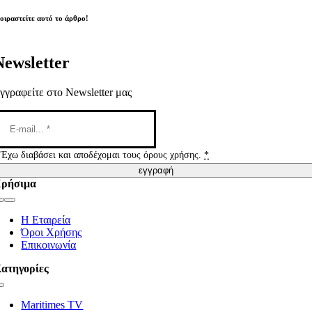
οιραστείτε αυτό το άρθρο!
Newsletter
γγραφείτε στο Newsletter μας
Έχω διαβάσει και αποδέχομαι τους όρους χρήσης.
*
εγγραφή
ρήσιμα
Toggle
Navigation
Η Εταιρεία
Όροι Χρήσης
Επικοινωνία
ατηγορίες
Toggle
Navigation
Maritimes TV