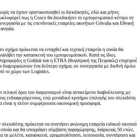
ωρίς να έχουν οριστικοποιηθεί οι διεκδικητές, εδώ και μήνες
υκλοφορεί πως η Cosco θα διεκδικήσει το εμπορευματικό κέντρο σε
υνεργασία με τις επενδυτικές εταιρείες ακινήτων Grivalia και Εθνική
ανγαία.
το σχήμα πρόκειται να ενταχθεί και τεχνική εταιρεία η οποία θα
ναλάβει την κατασκευή του εμπορευματικού. Κατά τις ίδιες
ληροφορίες η Goldair και η ΕΤΒΑ (θυγατρική της Πειραιώς) επιχειρο
α διαμορφώσουν ένα δεύτερο σχήμα, σε συνεργασία με διεθνή όμιλο
πό το χώρο των Logistics.
ι τελικοί όροι του διαγωνισμού είναι αντικείμενο διαβούλευσης με
ους ενδιαφερόμενους, ενώ μοναδικό κριτήριο επιλογής του πλειοδότη
α είναι η πλέον συμφέρουσα οικονομική προσφορά.
 πλειοδότης πρόκειται να συστήσει ανώνυμη εταιρεία ειδικού σκοπού
 οποία και θα υπογράψει σύμβαση παραχώρησης, διάρκειας 50 ετών,
ια τη μελέτη, κατασκευή, χρηματοδότηση, λειτουργία, συντήρηση και