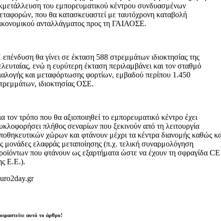
κμετάλλευση του εμπορευματικού κέντρου συνδυασμένων
εταφορών, που θα κατασκευαστεί με ταυτόχρονη καταβολή
ικονομικού ανταλλάγματος προς τη ΓΑΙΑΟΣΕ.
 επένδυση θα γίνει σε έκταση 588 στρεμμάτων ιδιοκτησίας της
ελευταίας, ενώ η ευρύτερη έκταση περιλαμβάνει και τον σταθμό
ιαλογής και μεταφόρτωσης φορτίων, εμβαδού περίπου 1.450
τρεμμάτων, ιδιοκτησίας ΟΣΕ.
ια τον τρόπο που θα αξιοποιηθεί το εμπορευματικό κέντρο έχει
υκλοφορήσει πλήθος σεναρίων που ξεκινούν από τη λειτουργία
ποθηκευτικών χώρων και φτάνουν μέχρι τα κέντρα διανομής καθώς κα
ις μονάδες ελαφράς μεταποίησης (π.χ. τελική συναρμολόγηση
ροϊόντων που φτάνουν ως εξαρτήματα ώστε να έχουν τη σφραγίδα CE
ης Ε.Ε.).
uro2day.gr
οιραστείτε αυτό το άρθρο!