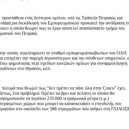
 προσπάθεια ενός δεύτερου ομίλου, υπό τις Τράπεζα Πειραιώς και
oldair,για διεκδίκηση του Εμπορευματικού προκαλεί την αντίδραση τ
osco η οποία θεωρεί πως το έργο αποτελεί αναπόσπαστο τμήμα του
ιμανιού του Πειραιά.
την ουσία, συμπληρώνει το σταθμό εμπορευματοκιβωτίων του ΟΛΠ
αι επιτρέπει την παροχή περισσότερων και πιο σύνθετων υπηρεσιών, 
έσω φημολογίας περί σχεδίων κινεζικών ομίλων για συναρμολόγηση
ροϊόντων στο Θριάσιο, κλπ.
 πλευρά που θεωρεί πως “δεν πρέπει να πάνε όλα στην Cosco” έχει,
άντως, ένα πρόβλημα: Πρέπει να βρει και πελάτες οι οποίοι θα
ρησιμοποιούν τα περίπου 235.000 τετραγωνικά μέτρα (τ.μ.)
τεγασμένων χώρων που μπορεί να κατασκευάσει ο επενδυτής του
ριασίου στο οικόπεδο των 588 στρεμμάτων που ανήκει στη ΓΑΙΑΟΣ