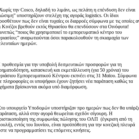
Χωρίς την Cosco, δηλαδή το λιμάνι, ως πελάτη η επένδυση δεν είναι
ιώσιμη” υποστηρίζουν στελέχη της αγοράς logistics. Οι ίδιοι
ροσθέτουν πως δεν είναι τυχαίες οι διαρροές σύμφωνα με τις οποίες α
ι Κινέζοι βρεθούν εκτός Θριασίου θα επενδύσουν στα Οινόφυτα!
υνεπώς “ποιος θα χρησιμοποιεί το εμπορευματικό κέντρο του
ριασίου;” αναρωτιούνται όσοι παρακολουθούν τη σκιαμαχία των
ελευταίων ημερών.
 προθεσμία για την υποβολή δεσμευτικών προσφορών για τη
ρηματοδότηση, κατασκευή και εκμετάλλευση (για 50 χρόνια) του
ριάσιου Εμπορευματικού Κέντρου εκπνέει στις 31 Μαϊου. Σύμφωνα
ε πληροφορίες οι υποψήφιοι έχουν ζητήσει νέα παράταση καθώς τα
χήματα βρίσκονται ακόμα υπό διαμόρφωση.
το υπουργείο Υποδομών υποστήριζαν προ ημερών πως δεν θα υπάρξ
αράταση, αλλά στην αγορά θεωρείται σχεδόν σίγουρη. Η
ριστικοποίηση της συμφωνίας πώλησης του ΟΛΠ (έγκριση από τη
ουλή), εντός του Ιουνίου, είναι προϋπόθεση για την κινεζική πλευρά
στε να προγραμματίσει τις επόμενες κινήσεις.