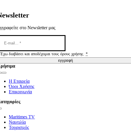
Newsletter
γγραφείτε στο Newsletter μας
Έχω διαβάσει και αποδέχομαι τους όρους χρήσης.
*
εγγραφή
ρήσιμα
Toggle
Navigation
Η Εταιρεία
Όροι Χρήσης
Επικοινωνία
ατηγορίες
Toggle
Navigation
Maritimes TV
Ναυτιλία
Τουρισμός